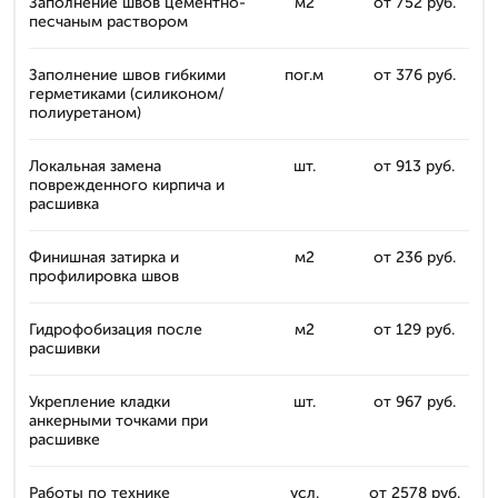
Заполнение швов цементно-
м2
от 752 руб.
песчаным раствором
Заполнение швов гибкими
пог.м
от 376 руб.
герметиками (силиконом/
полиуретаном)
Локальная замена
шт.
от 913 руб.
поврежденного кирпича и
расшивка
Финишная затирка и
м2
от 236 руб.
профилировка швов
Гидрофобизация после
м2
от 129 руб.
расшивки
Укрепление кладки
шт.
от 967 руб.
анкерными точками при
расшивке
Работы по технике
усл.
от 2578 руб.