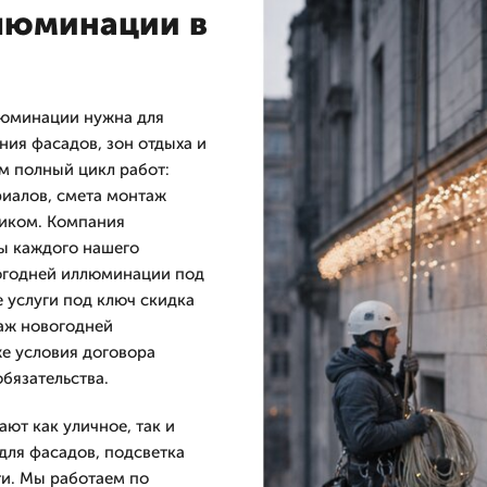
люминации в
люминации нужна для
ия фасадов, зон отдыха и
м полный цикл работ:
риалов, смета монтаж
чиком. Компания
ы каждого нашего
вогодней иллюминации под
е услуги под ключ скидка
таж новогодней
же условия договора
бязательства.
ют как уличное, так и
для фасадов, подсветка
ти. Мы работаем по