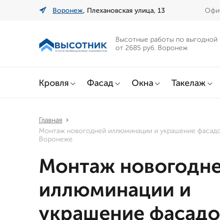
Воронеж
, Плехановская улица, 13
Офис
Высотные работы по выгодной
от 2685 руб. Воронеж
Кровля
Фасад
Окна
Такелаж
Главная
Монтаж новогодней иллюминации и украшение фасадо
Воронеже
Монтаж новогодн
иллюминации и
украшение фасадо