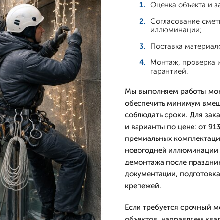
Оценка объекта и з
Согласование смет
иллюминации;
Поставка материало
Монтаж, проверка и
гарантией.
Мы выполняем работы мон
обеспечить минимум вмеша
соблюдать сроки. Для зак
и варианты по цене: от 91
премиальных комплектаци
новогодней иллюминации п
демонтажа после праздник
документации, подготовка
крепежей.
Если требуется срочный 
объектов, направляем кв