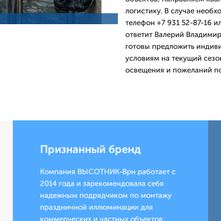
логистику. В случае необх
телефон +7 931 52-87-16 и
ответит Валерий Владимир
готовы предложить индив
условиям на текущий сезо
освещения и пожеланий п
Признанный бренд
Компания ВЫСОТНИК-Врн работает с
2014 года и зарекомендовала себя
надежным подрядчиком по монтажу
праздничной иллюминации для
коммерческих и частных объектов.