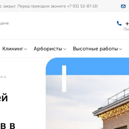
 закрыт. Перед приездом звоните +7 931 52-87-16!
+
 цене
Пн
Клининг
Арбористы
Высотные работы
в в
ей
в в