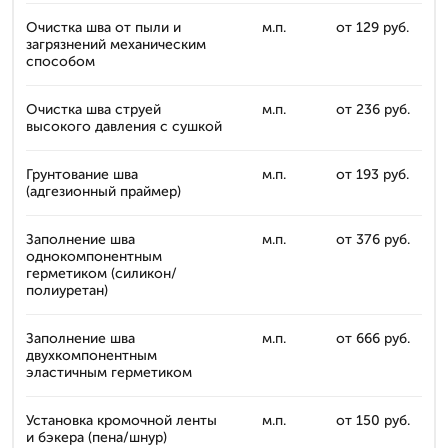
Очистка шва от пыли и
м.п.
от 129 руб.
загрязнений механическим
способом
Очистка шва струей
м.п.
от 236 руб.
высокого давления с сушкой
Грунтование шва
м.п.
от 193 руб.
(адгезионный праймер)
Заполнение шва
м.п.
от 376 руб.
однокомпонентным
герметиком (силикон/
полиуретан)
Заполнение шва
м.п.
от 666 руб.
двухкомпонентным
эластичным герметиком
Установка кромочной ленты
м.п.
от 150 руб.
и бэкера (пена/шнур)