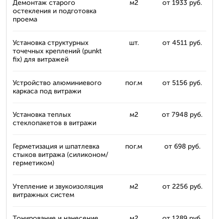
Демонтаж старого
м2
от 1933 руб.
остекления и подготовка
проема
Установка структурных
шт.
от 4511 руб.
точечных креплений (punkt
fix) для витражей
Устройство алюминиевого
пог.м
от 5156 руб.
каркаса под витражи
Установка теплых
м2
от 7948 руб.
стеклопакетов в витражи
Герметизация и шпатлевка
пог.м
от 698 руб.
стыков витража (силиконом/
герметиком)
Утепление и звукоизоляция
м2
от 2256 руб.
витражных систем
Тонирование и нанесение
м2
от 1289 руб.