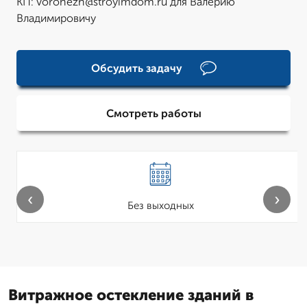
КП: voronezh@stroyimdom.ru для Валерию
Владимировичу
Обсудить задачу
Смотреть работы
‹
›
Без выходных
Витражное остекление зданий в