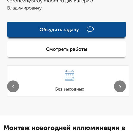
voronezh@stroyimdom.ru для Валерию
Владимировичу
Обсудить задачу
Смотреть работы
‹
›
Без выходных
Монтаж новогодней иллюминации в