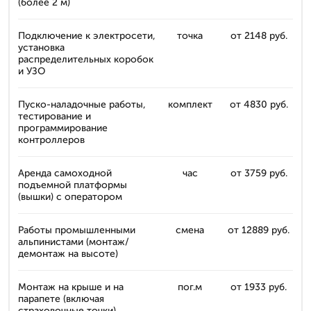
(более 2 м)
Подключение к электросети,
точка
от 2148 руб.
установка
распределительных коробок
и УЗО
Пуско-наладочные работы,
комплект
от 4830 руб.
тестирование и
программирование
контроллеров
Аренда самоходной
час
от 3759 руб.
подъемной платформы
(вышки) с оператором
Работы промышленными
смена
от 12889 руб.
альпинистами (монтаж/
демонтаж на высоте)
Монтаж на крыше и на
пог.м
от 1933 руб.
парапете (включая
страховочные точки)